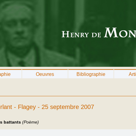
aphie
Oeuvres
Bibliographie
Art
lant - Flagey - 25 septembre 2007
ls battants
(Poème)