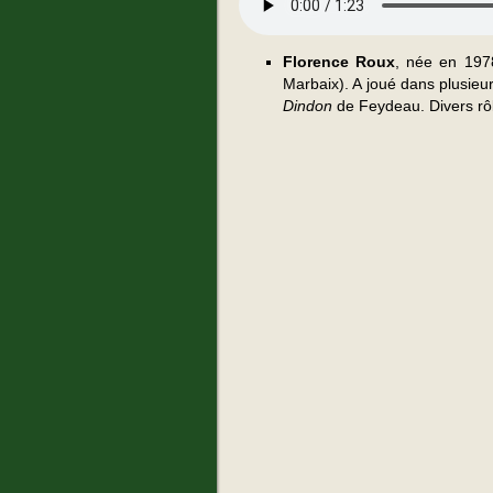
Florence Roux
, née en 1978
Marbaix). A joué dans plusieu
Dindon
de Feydeau. Divers rôl