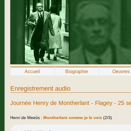
Accueil
Biographie
Oeuvres
Enregistrement audio
Journée Henry de Montherlant - Flagey - 25 
Henri de Meeûs :
Montherlant comme je le vois
(2/3)