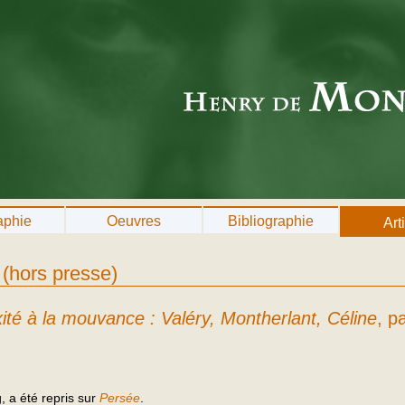
aphie
Oeuvres
Bibliographie
Art
 (hors presse)
xité à la mouvance : Valéry, Montherlant, Céline
, p
g, a été repris sur
Persée
.