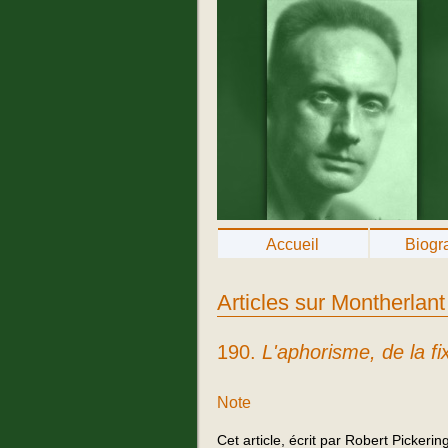
Accueil
Biogr
Articles sur Montherlant
190.
L'aphorisme, de la fi
Note
Cet article, écrit par Robert Pickerin